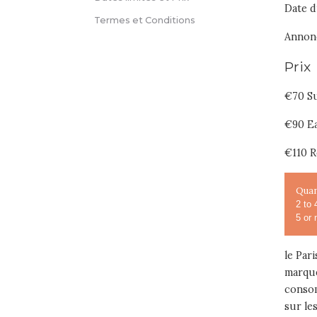
Date d
Termes et Conditions
Annonc
Prix
€70 Su
€90 Ea
€110 R
Quan
2 to 
5 or 
le Par
marque
consom
sur le