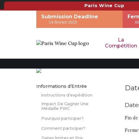
Paris Wine Cup
Submission Deadline
Ferm
24 février 2023
0
La
Compétition
Informations d’Entrée
Date
instructions d'expédition
Dates
Impact De Gagner Une
Médaille PWC
Fin de 
Pourquoi participer?
Comment participer?
Fermet
Dates limites et Prix