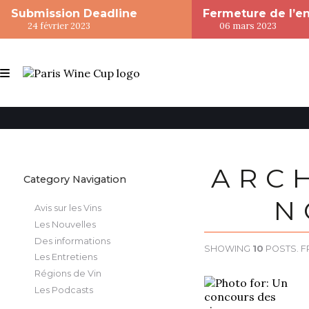
Submission Deadline
Fermeture de l’e
24 février 2023
06 mars 2023
ARCH
Category Navigation
N
Avis sur les Vins
Les Nouvelles
Des informations
SHOWING
10
POSTS. 
Les Entretiens
Régions de Vin
Les Podcasts