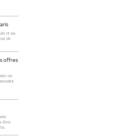
aris
de et un
eur de
 offres
uste ou
taurants
 sûr
s êtes
rts.