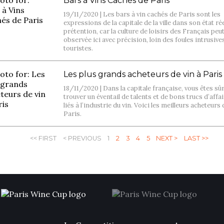
Bars à Vins Cachés de Paris
19/11/2020 |
Les bars à vin cachés de Paris sont les
expressions de la capitale de la ville dans son état ré
prétention, car la culture de loisirs des Français peu
observée ici avec précision, loin des foules intrusive
touristes.
Les plus grands acheteurs de vin à Paris
18/11/2020 |
Dans la capitale française, vous êtes sû
trouver un éventail de talents et de bons trucs d’affa
liés à l’industrie du vin. Voici les meilleurs acheteurs 
Paris.
<< FIRST
< PREVIOUS
1
2
3
4
5
NEXT >
LAST >>