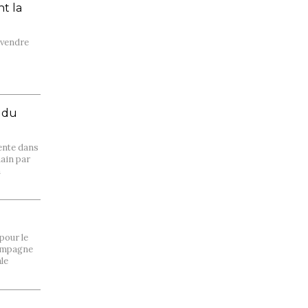
t la
e vendre
 du
vente dans
main par
n
 pour le
campagne
ale