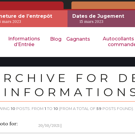
eture de l’entrepôt
Dates de Jugement
6 mars 2023
15 mars 2023
Informations
Autocollants
Blog
Gagnants
d’Entrée
command
ARCHIVE FOR D
INFORMATION
WING
10
POSTS. FROM
1
TO
10
(FROM A TOTAL OF
59
POSTS FOUND).
20/10/2021 |