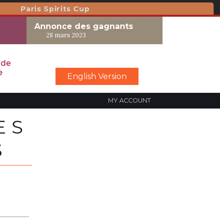
Paris Spirits Cup
Annonce des gagnants
28 mars 2023
 de
e
English Version
MY ACCOUNT
ES
S