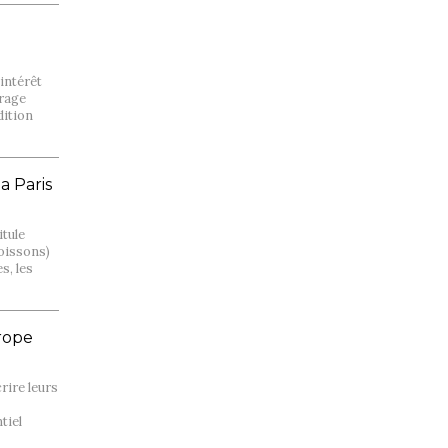
’intérêt
erage
dition
a Paris
itule
boissons)
s, les
urope
rire leurs
tiel