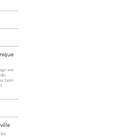
omique
tage ses
elle
ur faire
21
ville
 les