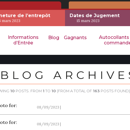
eture de l’entrepôt
Dates de Jugement
6 mars 2023
15 mars 2023
Informations
Autocollants
Blog
Gagnants
d’Entrée
command
BLOG ARCHIVE
WING
10
POSTS. FROM
1
TO
10
(FROM A TOTAL OF
163
POSTS FOUND)
08/09/2023 |
08/09/2023 |