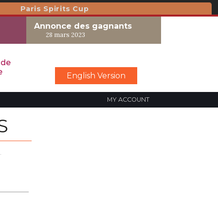
Paris Spirits Cup
Annonce des gagnants
28 mars 2023
 de
e
English Version
MY ACCOUNT
S
.